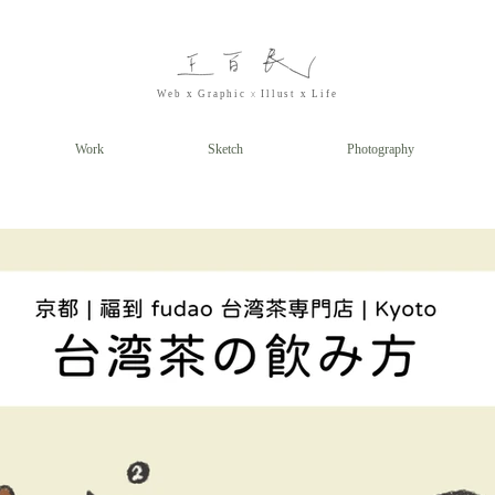
x
Web x
Graphic
Illust
x Life
Work
Sketch
Photography