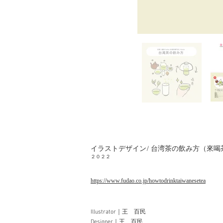
イラストデザイン/ 台湾茶の飲み方（來喝
２０２２
https://www.fudao.co.jp/howtodrinktaiwanesetea
Illustrator｜王 百民
Designer｜王 百民