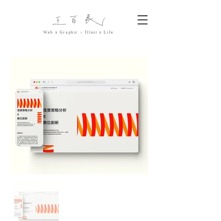
x
Web x
Graphic
Illust
x Life